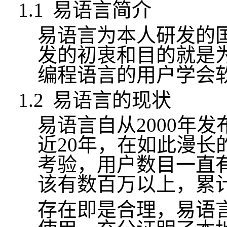
1.1
易语言
简介
易语言
为本人研发的
发的初衷和目的就是
编程语言的用户学会
1.2
易语言
的现状
易语言
自从
2000
年发
近
20
年，在如此漫长
考验，用户数目一直
该有数百万以上，累
存在即是合理，
易语